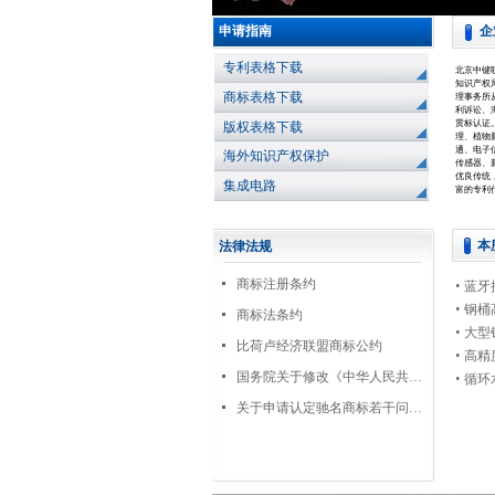
申请指南
企
专利表格下载
北京中键
知识产权
商标表格下载
理事务所
利诉讼、
贯标认证
版权表格下载
理、植物
通、电子
海外知识产权保护
传感器、
优良传统
集成电路
富的专利
本
法律法规
넷
商标注册条约
• 蓝
• 钢
넷
商标法条约
• 大
넷
比荷卢经济联盟商标公约
• 高
넷
国务院关于修改《中华人民共和国计算机信息网络国际联网管理暂行规定》的决定
• 循
넷
关于申请认定驰名商标若干问题的通知