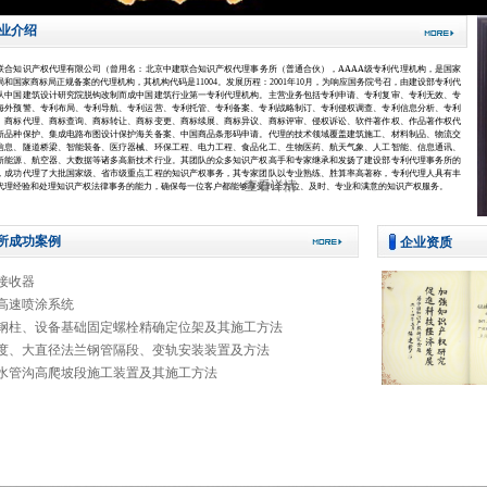
业介绍
联合知识产权代理有限公司（曾用名：北京中建联合知识产权代理事务所（普通合伙），AAAA级专利代理机构，是国家
局和国家商标局正规备案的代理机构，其机构代码是11004。发展历程：2001年10月，为响应国务院号召，由建设部专利代
从中国建筑设计研究院脱钩改制而成中国建筑行业第一专利代理机构。主营业务包括专利申请、专利复审、专利无效、专
海外预警、专利布局、专利导航、专利运营、专利托管、专利备案、专利战略制订、专利侵权调查、专利信息分析、专利
。商标代理、商标查询、商标转让、商标变更、商标续展、商标异议、商标评审、侵权诉讼、软件著作权、作品著作权代
新品种保护、集成电路布图设计保护海关备案、中国商品条形码申请。代理的技术领域覆盖建筑施工、材料制品、物流交
信息、隧道桥梁、智能装备、医疗器械、环保工程、电力工程、食品化工、生物医药、航天气象、人工智能、信息通讯、
新能源、航空器、大数据等诸多高新技术行业。其团队的众多知识产权高手和专家继承和发扬了建设部专利代理事务所的
，成功代理了大批国家级、省市级重点工程的知识产权事务，其专家团队以专业熟练、胜算率高著称，专利代理人具有丰
查看详情
代理经验和处理知识产权法律事务的能力，确保每一位客户都能够享受到全方位、及时、专业和满意的知识产权服务。
所成功案例
企业资质
牙接收器
桶高速喷涂系统
型钢柱、设备基础固定螺栓精确定位架及其施工方法
精度、大直径法兰钢管隔段、变轨安装装置及方法
环水管沟高爬坡段施工装置及其施工方法
团体会员证书